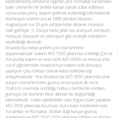
keşfedilmemiş olmasına rağmen yine Romalılar tarafından
bakır cevherleri ile birlikte karışık olarak izabe edilmesi
sonucunda pirinç alaşımı şeklinde kullanıldığı bilinmektedir.
Alüminyum üretimi ancak 1886 yılından itibaren,
magnezyum ise 20.yy’ın ortalarından itibaren mümkün
hale gelmiştir. II. Dünya harbi yılları ise uranyum, berilyum,
niobyum, titanyum ve zirkonyum gibi stratejik metallerin
keşfedildiği devredir.
Anadolu’da metal üretimi çok eski tarihlere
dayanmaktadır. bakırın MÖ 7000 yıllarında üretildiği (Çin ve
Avrupa’da bakırın en eski tarihi MÖ 4000) ve mevcut eski
curuf yığınlarından Anadolu’nun bakırın eski dünyaya
yayılışının çıkış noktası olarak kabul edilebileceği
anlaşılmaktadır. Yine Anadolu’da MÖ 3000 yıllarında simli-
kurşun cevherlerinden gümüş ve kurşunun ilk önce
Trabzon civarında üretildiği, hatta o tarihlerde üretilen
gümüşün bir kısmının Mısır altınları ile değiştirildiği
bilinmektedir. Halen işletilmekte olan Ergani bakır yatakları
MÖ 2000 yıllarında Asurlular, Küre bakır madeninin eski
Yunanlılar ve Romalılar, Bolkar dağı kurşun-gümüş
madeninin ise MÖ 2500-3000 yıllarında Hititler tarafından