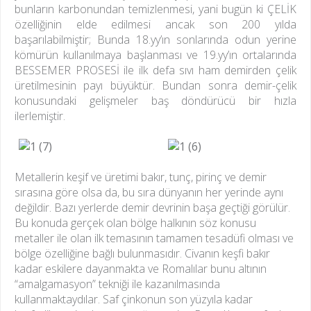
bunların karbonundan temizlenmesi, yani bugün ki ÇELİK
özelliğinin elde edilmesi ancak son 200 yılda
başarılabilmiştir; Bunda 18.yy’ın sonlarında odun yerine
kömürün kullanılmaya başlanması ve 19.yy’ın ortalarında
BESSEMER PROSESİ ile ilk defa sıvı ham demirden çelik
üretilmesinin payı büyüktür. Bundan sonra demir-çelik
konusundaki gelişmeler baş döndürücü bir hızla
ilerlemiştir.
Metallerin keşif ve üretimi bakır, tunç, pirinç ve demir
sırasına göre olsa da, bu sıra dünyanın her yerinde aynı
değildir. Bazı yerlerde demir devrinin başa geçtiği görülür.
Bu konuda gerçek olan bölge halkının söz konusu
metaller ile olan ilk temasının tamamen tesadüfi olması ve
bölge özelliğine bağlı bulunmasıdır. Civanın keşfi bakır
kadar eskilere dayanmakta ve Romalılar bunu altının
“amalgamasyon” tekniği ile kazanılmasında
kullanmaktaydılar. Saf çinkonun son yüzyıla kadar