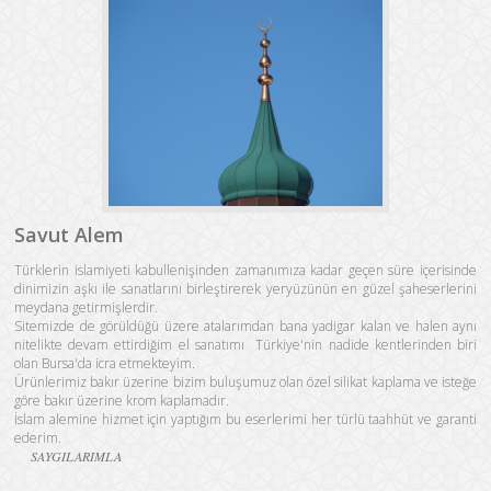
Savut Alem
Türklerin islamiyeti kabullenişinden zamanımıza kadar geçen süre içerisinde
dinimizin aşkı ile sanatlarını birleştirerek yeryüzünün en güzel şaheserlerini
meydana getirmişlerdir.
Sitemizde de görüldüğü üzere atalarımdan bana yadigar kalan ve halen aynı
nitelikte devam ettirdiğim el sanatımı Türkiye'nin nadide kentlerinden biri
olan Bursa'da icra etmekteyim.
Ürünlerimiz bakır üzerine bizim buluşumuz olan özel silikat kaplama ve isteğe
göre bakır üzerine krom kaplamadır.
İslam alemine hizmet için yaptığım bu eserlerimi her türlü taahhüt ve garanti
ederim.
SAYGILARIMLA