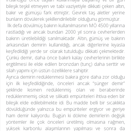
bileşik teşkil etmeyen ve tabi vaziyetiyle dikkati çeken altın,
bakır ve gümüşü fark etmiştir; Gevrek taş aletler yerine
bunların dövülerek şekillendirilebilir olduğunu görmüştür.
İlk defa dövülmüş bakırın kullanılmasının MÖ 4500 yıllarına
rastladığı ve ancak bundan 2000 yıl sonra cevherlerden
bakırın üretilebildiği sanılmaktadır. Altın, gümüş ve bakırın
arkasından demirin kullanıldığı, ancak diğerlerine kıyasla
keşfedildiği yerde sır olarak tutulduğu dikkati çekmektedir.
Çünkü demir, daha önce bakırlı kalay cevherlerinin birlikte
ergitilmesi ile elde edilen bronzdan (tunç) daha serttir ve
silah yapımı için üstün özelliklere sahiptir.
Ayrıca demirin redüklenmesi bakıra göre daha zor olduğu
için ilk keşfedildiğinde, önceleri ancak “sünger demir”
şeklinde kısmen redüklenmiş olan ve beraberinde
redüklenmemiş oksit ve silikatlı empüriteleri ihtiva eden bir
bileşik elde edilebilmekte idi. Bu madde belli bir sıcaklıkta
dövüldüğünde yalnızca bu empüriteler ergiyor ve geriye
ham demir kalıyordu. Bugün ki dökme demirlerin değişik
yöntemler ile çok önceleri üretilmiş olmasına rağmen,
yüksek karbonlu alaşımlarının yapılması ve sonra da